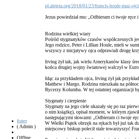
pl.aleteia.org/2018/01/23/francis-houle-maz-ojci
Jezus powiedział mu: „Odbieram ci twoje ręce i
Rodzina wielkiej wiary
Pośród stygmatyków czasów współczesnych jest 
Jego rodzice, Peter i Lillian Houle, mieli w su
wszyscy z inicjatywy ojca odprawiali drogę krz
Irving żył tak, jak wielu Amerykanów klasy śr
końca drugiej wojny światowej walczył w Euro
Idąc za przykładem ojca, Irving żył jak przykład
Matthew i Margo. Rodzina mieszkała na północy
Rycerzy Kolumba. W tej ostatniej organizacji b
Stygmaty i cierpienie
Stygmaty na jego ciele ukazały się po raz pier
o nim książkę), opisał moment, w którym zjawił
następującymi słowami: „Odbieram ci twoje ręce
frater
W Wielki Piątek obrzęk na rękach był już tak du
( Admin )
miejscowy biskup polecił stale towarzyszyć Fra
Offline