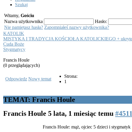
Szukaj
Witamy,
Gościu
Nazwa użytkownika
Hasło:
Nie pamiętasz hasła?
Zapomniałeś nazwy użytkownika?
KATOLIK
MISTYKA I TRADYCJA KOŚCIOŁA KATOLICKIEGO + ukryt
Cuda Boże
Stygmatycy
Francis Houle
(0 przeglądających)
Strona:
Odpowiedz
Nowy temat
1
TEMAT: Francis Houle
Francis Houle
5 lata, 1 miesiąc temu
#451
Francis Houle: mąż, ojciec 5 dzieci i stygmatyk