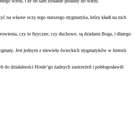
niego wielu, i że on sam zostanie posłany do wielu.
zyć na własne oczy tego starszego stygmatyka, który kładł na nich
rowienia, czy to fizyczne, czy duchowe, są dziełami Boga, i dlatego
tygmaty. Jest jednym z niewielu świeckich stygmatyków w historii
i do działalności Houle’go żadnych zastrzeżeń i pobłogosławili