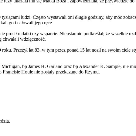
ie razy ukazała mu się Matka Boża i zapowiedziała, że przywiedzie do 
0 tysiącami ludzi. Często wystawali oni długie godziny, aby móc zobac
ali go i całowali jego ręce.
e prosił o datki czy wsparcie. Nieustannie podkreślał, że wszelkie uzd
ę chwała i wdzięczność.
 roku. Przeżył lat 83, w tym przez ponad 15 lat nosił na swoim ciele s
 Michigan, bp James H. Garland oraz bp Alexander K. Sample, nie miel
 o Francisie Houle nie zostały przekazane do Rzymu.
rdzia.