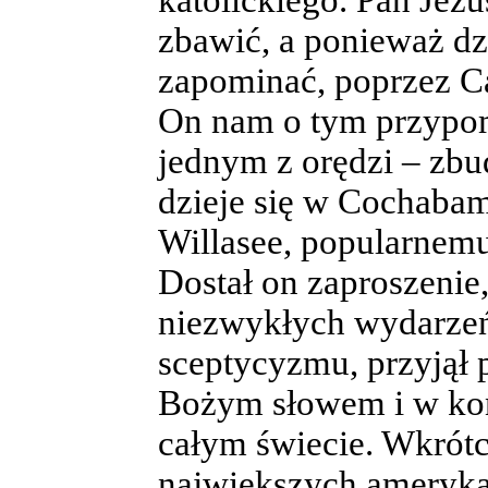
zbawić, a ponieważ dzi
zapominać, poprzez Cat
On nam o tym przypom
jednym z orędzi – zbud
dzieje się w Cochaba
Willasee, popularnemu
Dostał on zaproszenie,
niezwykłych wydarzeń
sceptycyzmu, przyjął 
Bożym słowem i w końc
całym świecie. Wkrót
największych ameryka