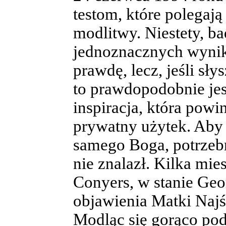
testom, które polegają
modlitwy. Niestety, ba
jednoznacznych wyni
prawdę, lecz, jeśli sły
to prawdopodobnie jes
inspiracja, która pow
prywatny użytek. Aby 
samego Boga, potrzebn
nie znalazł. Kilka mie
Conyers, w stanie Geo
objawienia Matki Najś
Modląc się gorąco pod