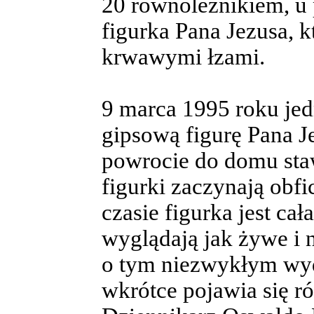
20 równoleżnikiem, u 
figurka Pana Jezusa, 
krwawymi łzami.
9 marca 1995 roku je
gipsową figurę Pana J
powrocie do domu stawi
figurki zaczynają obfi
czasie figurka jest ca
wyglądają jak żywe i 
o tym niezwykłym wyd
wkrótce pojawia się ró