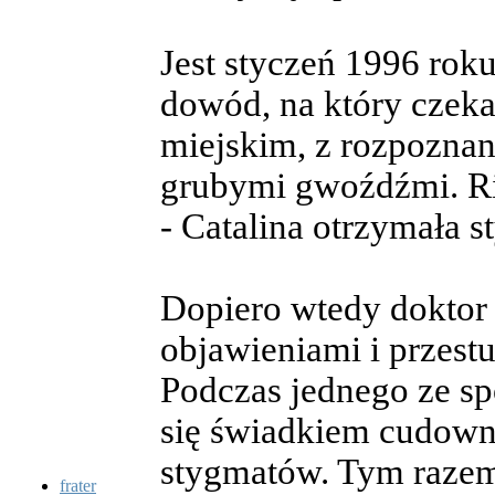
Jest styczeń 1996 rok
dowód, na który czekał
miejskim, z rozpoznani
grubymi gwoźdźmi. Ri
- Catalina otrzymała 
Dopiero wtedy doktor 
objawieniami i przestu
Podczas jednego ze spo
się świadkiem cudown
stygmatów. Tym razem 
frater