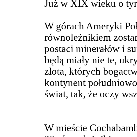
Już w XIX wieku o ty
W górach Ameryki Poł
równoleżnikiem zostan
postaci minerałów i 
będą miały nie te, ukr
złota, których bogactw
kontynent południowo-
świat, tak, że oczy ws
W mieście Cochabamba