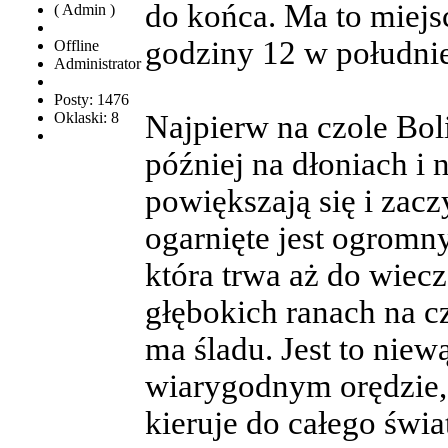
do końca. Ma to miejs
( Admin )
godziny 12 w południe
Offline
Administrator
Posty: 1476
Oklaski: 8
Najpierw na czole Boli
później na dłoniach i 
powiększają się i zac
ogarnięte jest ogromn
która trwa aż do wiecz
głębokich ranach na cz
ma śladu. Jest to niew
wiarygodnym orędzie, 
kieruje do całego świa