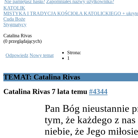
Nie pamiętasz hasła?
Zapomniałeś nazwy użytkownika?
KATOLIK
MISTYKA I TRADYCJA KOŚCIOŁA KATOLICKIEGO + ukryt
Cuda Boże
Stygmatycy
Catalina Rivas
(0 przeglądających)
Strona:
Odpowiedz
Nowy temat
1
TEMAT: Catalina Rivas
Catalina Rivas
7 lata temu
#4344
Pan Bóg nieustannie p
tym, że każdego z nas
niebie, że Jego miłosie