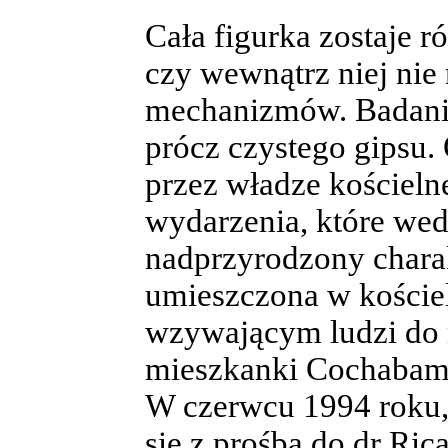
Cała figurka zostaje r
czy wewnątrz niej nie
mechanizmów. Badania
prócz czystego gipsu
przez władze kościeln
wydarzenia, które wed
nadprzyrodzony charak
umieszczona w kości
wzywającym ludzi do n
mieszkanki Cochabamba
W czerwcu 1994 roku,
się z prośbą do dr Ric