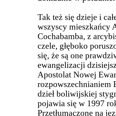
Tak też się dzieje i c
wszyscy mieszkańcy A
Cochabamba, z arcyb
czele, głęboko porus
się, że są one prawdzi
ewangelizacji dzisiejs
Apostolat Nowej Ewang
rozpowszechnianiem B
dzieł boliwijskiej st
pojawia się w 1997 r
Przetłumaczone na jęz