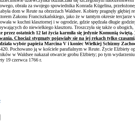
w dzieciństwie dziewczynka odznaczała się szczególnym nabożeństwem 
howego, obrała za swojego spowiednika Konrada Kügelina, przełożon
 nabyła dom w Reute na obrzeżach Waldsee. Kobiety pragnęły głębiej r
ztorem Zakonu Franciszkańskiego, jako że w tamtym okresie tercjarze 
acowała w kuchni klasztornej i w ogrodzie, gdzie spędzała długie godz
bywających do niewielkiego klasztoru. Troszczyła się także o ubogich,
 przez ostatnich 12 lat życia karmiła się jedynie Komunią świętą.
zowania. Chociaż stygmaty pojawiały się na jej rękach tylko czasami
działa wybór papieża Marcina V i koniec Wielkiej Schizmy Zachod
420. Pochowano ją w kościele parafialnym w Reute. Życie Elżbiety opis
ników w Waldsee nakazał otwarcie grobu Elżbiety; po tym wydarzeniu 
ety 19 czerwca 1766 r.
e