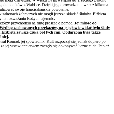
do męki Chrystusa. W wieku 14 lat wstąpiła do Trzeciego Zakonu
ego kanoników z Waldsee. Dzięki jego prowadzeniu wraz z kilkoma
ealizować swoje franciszkańskie powołanie.
w zakonach żebraczych nie mogli jeszcze składać ślubów. Elżbieta
iny na rozważaniu Bożych tajemnic.
 którzy przychodzili na furtę prosząc o pomoc.
Jej miłość do
Według zachowanych przekazów, na jej głowie widać było ślady
, Elżbieta zawsze czuła ból tych ran.
Obdarzona była także
niej.
ał Konrad, jej spowiednik. Kult rozpoczął się jednak dopiero po
za jej wstawiennictwem zaczęły się dokonywać liczne cuda. Papież