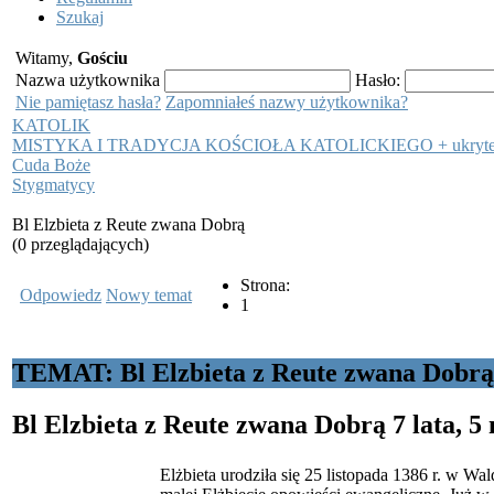
Szukaj
Witamy,
Gościu
Nazwa użytkownika
Hasło:
Nie pamiętasz hasła?
Zapomniałeś nazwy użytkownika?
KATOLIK
MISTYKA I TRADYCJA KOŚCIOŁA KATOLICKIEGO + ukryt
Cuda Boże
Stygmatycy
Bl Elzbieta z Reute zwana Dobrą
(0 przeglądających)
Strona:
Odpowiedz
Nowy temat
1
TEMAT: Bl Elzbieta z Reute zwana Dobrą
Bl Elzbieta z Reute zwana Dobrą
7 lata, 5
Elżbieta urodziła się 25 listopada 1386 r. w W