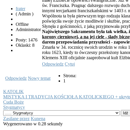
małej Elżbiecie opowieści ewangeliczne. Już 
św. Franciszka. Pragnąc dalszego rozwoju duc
frater
innymi tercjarkami franciszkańskimi w 1403 r.
( Admin )
Wspólnota ta była pierwszym tego rodzaju klas
poświęciła swoje życie modlitwie i służbie, pr
Offline
Słynęła z gościnności, z jaką przyjmowała przy
Administrator
Najświętszego Sakramentu była tak wielka, że
korony cierniowej, a na jej ciele - ślady bic
Posty: 1476
darem przepowiadania przyszłości - zapowie
Oklaski: 8
Zmarła w 34. rocznicę swoich urodzin w roku 1
roku 1623, kiedy to ówczesny przełożony kano
Klemens XIII oficjalnie zaaprobował kult Elżbi
Odpowiedz
Cytuj
Strona:
Odpowiedz
Nowy temat
1
KATOLIK
MISTYKA I TRADYCJA KOŚCIOŁA KATOLICKIEGO + ukryt
Cuda Boże
Stygmatycy
Zasilane przez
Kunena
Wygenerowano w 0.28 sekundy