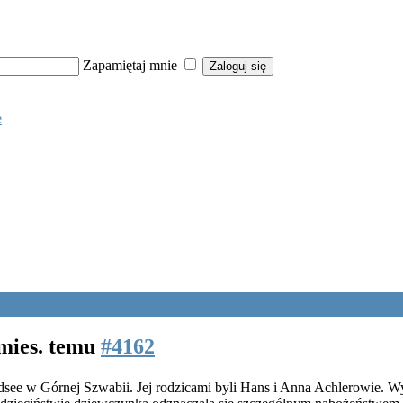
Zapamiętaj mnie
e
 mies. temu
#4162
aldsee w Górnej Szwabii. Jej rodzicami byli Hans i Anna Achlerowie. 