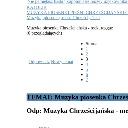
Nie pamiętasz hasła?
Zapomniałeś nazwy użytkownika
KATOLIK
MUZYKA PIOSENKI PIEŚNI CHRZEŚCIJAŃSKIE
Muzyka, piosenka, pieśń Chrześcijańska
Muzyka piosenka Chrześcijańska - rock, reggae
(0 przeglądających)
Strona:
1
2
3
Odpowiedz
Nowy temat
4
5
6
7
TEMAT: Muzyka piosenka Chrześci
Odp: Muzyka Chrześcijańska - met