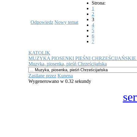
Strona:
1
2
3
Odpowiedz
Nowy temat
4
5
6
7
KATOLIK
MUZYKA PIOSENKI PIEŚNI CHRZEŚCIJAŃSKIE
Muzyka, piosenka, pieśń Chrześcijańska
Zasilane przez
Kunena
Wygenerowano w 0.32 sekundy
se