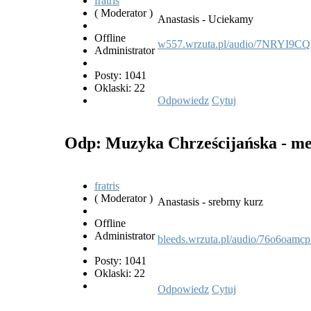
fratris
( Moderator )
Anastasis - Uciekamy
Offline
w557.wrzuta.pl/audio/7NRYI9CQl
Administrator
Posty: 1041
Oklaski: 22
Odpowiedz
Cytuj
Odp: Muzyka Chrześcijańska - met
fratris
( Moderator )
Anastasis - srebrny kurz
Offline
Administrator
bleeds.wrzuta.pl/audio/76o6oamc
Posty: 1041
Oklaski: 22
Odpowiedz
Cytuj