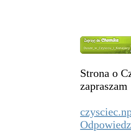
Strona o C
zapraszam
czysciec.n
Odpowied