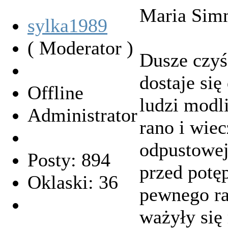
Maria Sim
sylka1989
( Moderator )
Dusze czyś
dostaje się
Offline
ludzi modl
Administrator
rano i wie
odpustowej
Posty: 894
przed potę
Oklaski: 36
pewnego ra
ważyły się