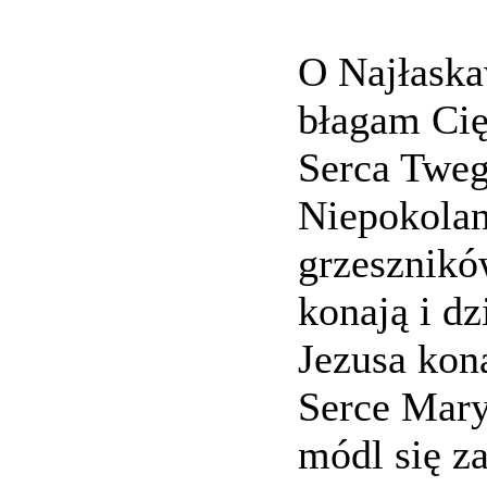
O Najłaska
błagam Cię
Serca Tweg
Niepokolan
grzeszników
konają i dz
Jezusa kona
Serce Mary
módl się z