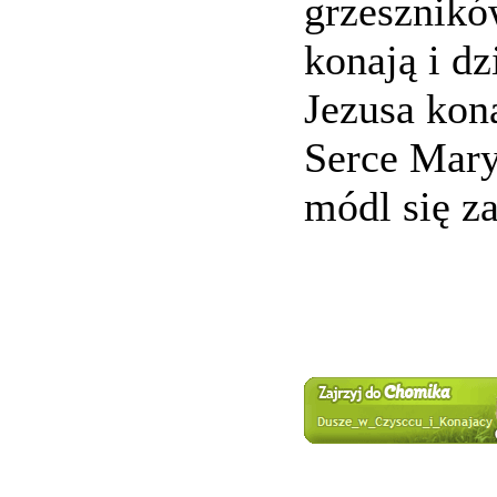
grzeszników
konają i dz
Jezusa kona
Serce Mary
módl się z