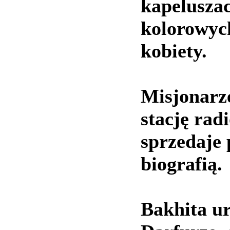
kapeluszac
kolorowyc
kobiety.
Misjonarz
stację rad
sprzedaje 
biografią.
Bakhita ur