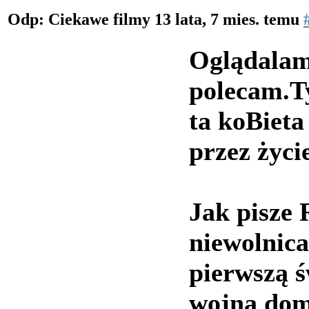
Odp: Ciekawe filmy
13 lata, 7 mies. temu
Oglądalam 
polecam.Ty
ta koBieta
przez życi
Jak pisze 
niewolnica
pierwszą ś
wojną dom