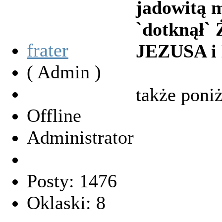
jadowitą 
`dotknął` 
frater
JEZUSA i 
( Admin )
także poniż
Offline
Administrator
Posty: 1476
Oklaski: 8