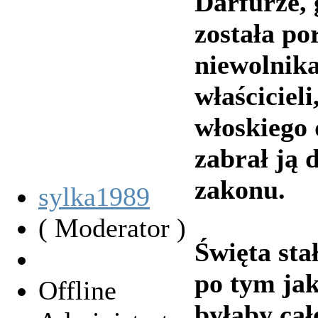
Darfurze, 
została p
niewolnika
właściciel
włoskiego
zabrał ją 
zakonu.
sylka1989
( Moderator )
Święta sta
po tym jak
Offline
byłaby ca