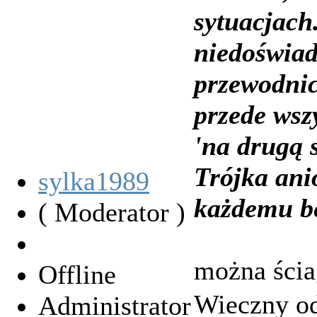
sytuacjach.
niedoświad
przewodnic
przede wsz
'na drugą s
Trójka ani
sylka1989
każdemu be
( Moderator )
można ści
Offline
Wieczny od
Administrator