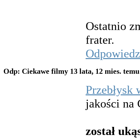
Ostatnio z
frater.
Odpowied
Odp: Ciekawe filmy
13 lata, 12 mies. tem
Przebłysk 
jakości na 
został uką