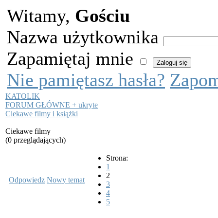
Witamy,
Gościu
Nazwa użytkownika
Zapamiętaj mnie
Nie pamiętasz hasła?
Zapom
KATOLIK
FORUM GŁÓWNE + ukryte
Ciekawe filmy i książki
Ciekawe filmy
(0 przeglądających)
Strona:
1
2
Odpowiedz
Nowy temat
3
4
5