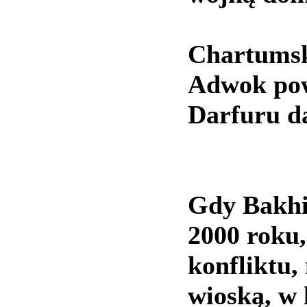
Chartumsk
Adwok powi
Darfuru d
Gdy Bakhi
2000 roku,
konfliktu,
wioską, w 