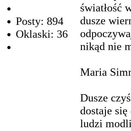
światłość w
dusze wier
Posty: 894
odpoczywaj
Oklaski: 36
nikąd nie
Maria Sim
Dusze czyś
dostaje się
ludzi modl