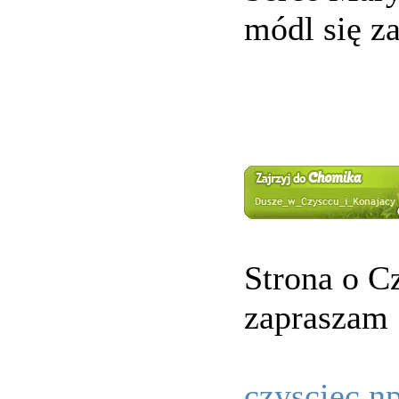
módl się z
Strona o C
zapraszam
czysciec.n