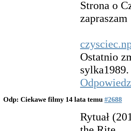
Strona o C
zapraszam
czysciec.n
Ostatnio z
sylka1989.
Odpowied
Odp: Ciekawe filmy
14 lata temu
#2688
Rytuał (20
the Rite