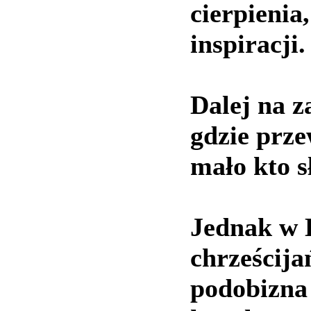
cierpienia,
inspiracji.
Dalej na z
gdzie prz
mało kto sł
Jednak w D
chrześcija
podobizna 