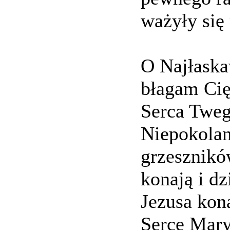
ważyły się
O Najłaska
błagam Cię
Serca Tweg
Niepokolan
grzeszników
konają i dz
Jezusa kona
Serce Mary