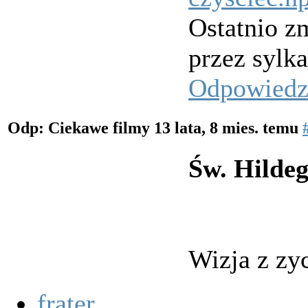
Ostatnio zm
przez sylk
Odpowied
Odp: Ciekawe filmy
13 lata, 8 mies. temu
Św. Hilde
Wizja z zy
frater