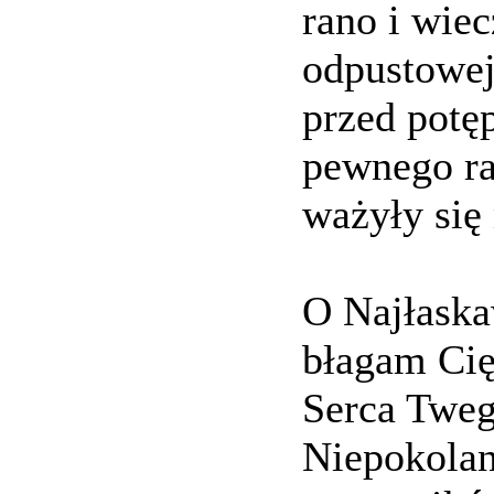
rano i wie
odpustowej
przed potę
pewnego ra
ważyły się
O Najłaska
błagam Cię
Serca Tweg
Niepokolan