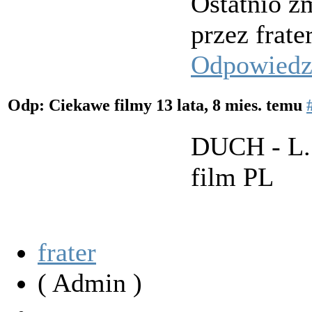
Ostatnio zm
przez frater
Odpowied
Odp: Ciekawe filmy
13 lata, 8 mies. temu
DUCH - L. 
film PL
frater
( Admin )