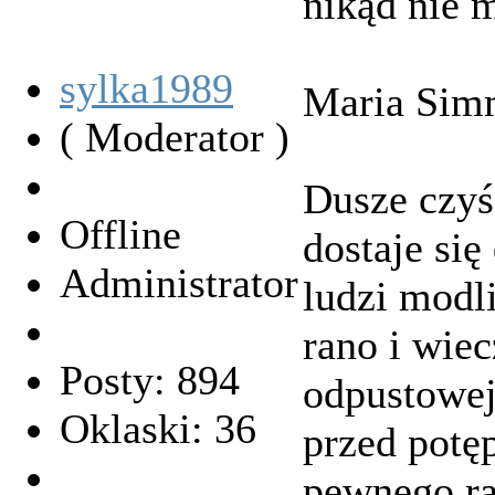
nikąd nie
sylka1989
Maria Sim
( Moderator )
Dusze czyś
Offline
dostaje się
Administrator
ludzi modl
rano i wie
Posty: 894
odpustowej
Oklaski: 36
przed potę
pewnego ra