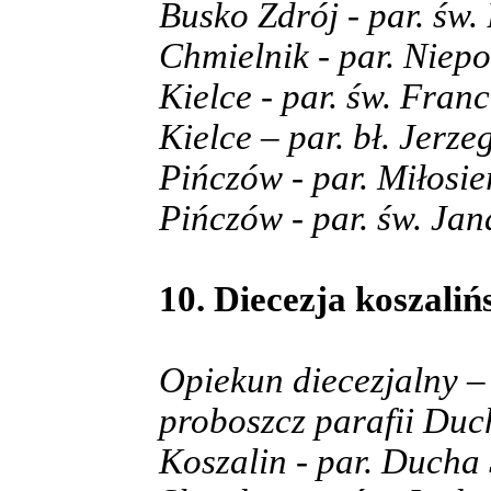
Busko Zdrój - par. św.
Chmielnik - par. Nie
Kielce - par. św. Fran
Kielce – par. bł. Jerz
Pińczów - par. Miłosi
Pińczów - par. św. Ja
10. Diecezja koszaliń
Opiekun diecezjalny – 
proboszcz parafii Duc
Koszalin - par. Ducha