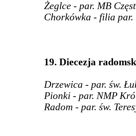
Żeglce - par. MB Częs
Chorkówka - filia par.
19. Diecezja radoms
Drzewica - par. św. Ł
Pionki - par. NMP Kró
Radom - par. św. Teres