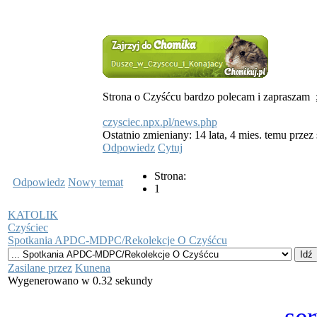
Strona o Czyśćcu bardzo polecam i zapraszam
czysciec.npx.pl/news.php
Ostatnio zmieniany: 14 lata, 4 mies. temu przez
Odpowiedz
Cytuj
Strona:
Odpowiedz
Nowy temat
1
KATOLIK
Czyściec
Spotkania APDC-MDPC/Rekolekcje O Czyśćcu
Zasilane przez
Kunena
Wygenerowano w 0.32 sekundy
se