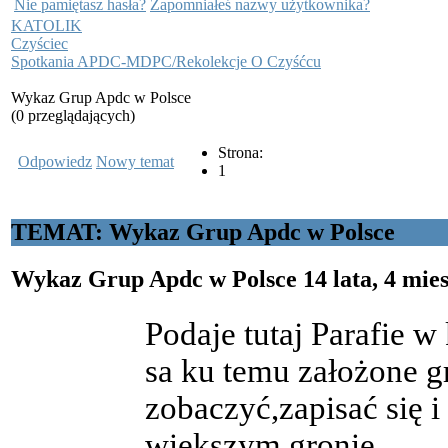
Nie pamiętasz hasła?
Zapomniałeś nazwy użytkownika?
KATOLIK
Czyściec
Spotkania APDC-MDPC/Rekolekcje O Czyśćcu
Wykaz Grup Apdc w Polsce
(0 przeglądających)
Strona:
Odpowiedz
Nowy temat
1
TEMAT: Wykaz Grup Apdc w Polsce
Wykaz Grup Apdc w Polsce
14 lata, 4 mie
Podaje tutaj Parafie w
sa ku temu założone g
zobaczyć,zapisać się
większym gronie