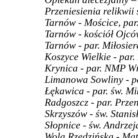
Przeniesienia relikwi
Tarnów - Mościce, par
Tarnów - kościół Ojc
Tarnów - par. Miłosie
Koszyce Wielkie - par
Krynica - par. NMP W
Limanowa Sowliny - pa
Łękawica - par. św. Mi
Radgoszcz - par. Przen
Skrzyszów - św. Stanis
Słopnice - św. Andrzej
Wola Rzędzińska - Mat