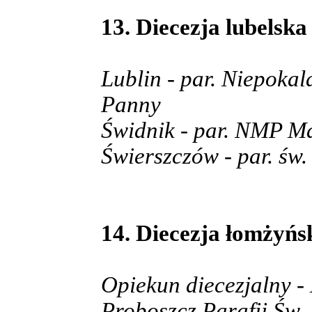
13. Diecezja lubelska
Lublin - par. Niepoka
Panny
Świdnik - par. NMP Ma
Świerszczów - par. św
14. Diecezja łomżyńs
Opiekun diecezjalny -
Proboszcz Parafii Św.