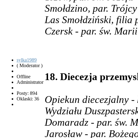
Smołdzino, par. Trójcy
Las Smołdziński, filia
Czersk - par. św. Mar
sylka1989
( Moderator )
18. Diecezja przemys
Offline
Administrator
Posty: 894
Opiekun diecezjalny -
Oklaski: 36
Wydziału Duszpasters
Domaradz - par. św. M
Jarosław - par. Bożego