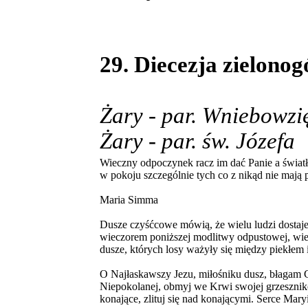
29. Diecezja zielono
Żary - par. Wniebowz
Żary - par. św. Józefa
Wieczny odpoczynek racz im dać Panie a światł
w pokoju szczególnie tych co z nikąd nie maj
Maria Simma
Dusze czyśćcowe mówią, że wielu ludzi dostaje 
wieczorem poniższej modlitwy odpustowej, wie
dusze, których losy ważyły się między piekłem 
O Najłaskawszy Jezu, miłośniku dusz, błagam C
Niepokolanej, obmyj we Krwi swojej grzeszników
konające, zlituj się nad konającymi. Serce Ma