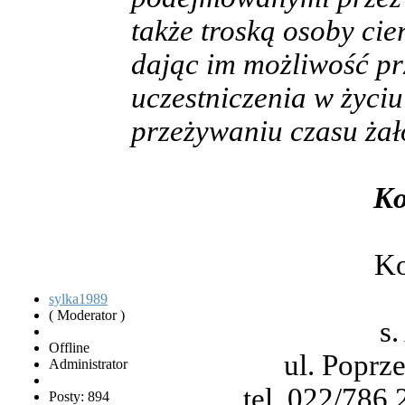
także troską osoby cie
dając im możliwość pr
uczestniczenia w życi
przeżywaniu czasu żał
Ko
Ko
sylka1989
( Moderator )
s
Offline
ul. Poprz
Administrator
tel. 022/786
Posty: 894