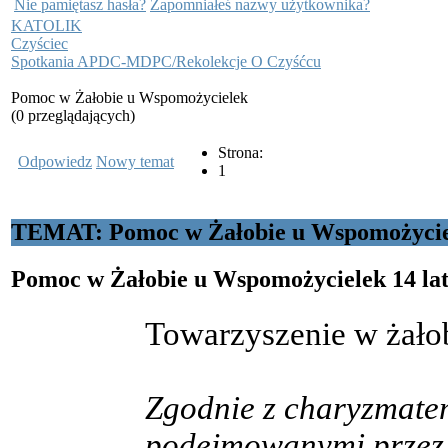
Nie pamiętasz hasła?
Zapomniałeś nazwy użytkownika?
KATOLIK
Czyściec
Spotkania APDC-MDPC/Rekolekcje O Czyśćcu
Pomoc w Żałobie u Wspomożycielek
(0 przeglądających)
Strona:
Odpowiedz
Nowy temat
1
TEMAT: Pomoc w Żałobie u Wspomożycie
Pomoc w Żałobie u Wspomożycielek
14 la
Towarzyszenie w żało
Zgodnie z charyzmatem
podejmowanymi przez