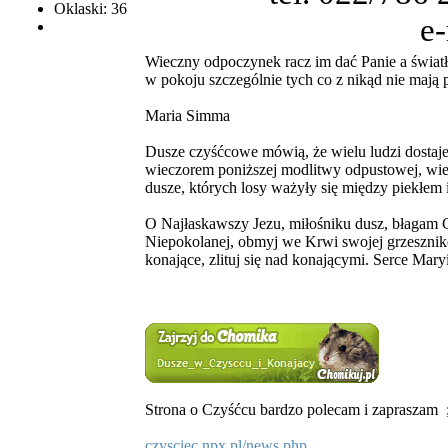
Oklaski: 36
e
Wieczny odpoczynek racz im dać Panie a światł
w pokoju szczególnie tych co z nikąd nie maj
Maria Simma
Dusze czyśćcowe mówią, że wielu ludzi dostaje 
wieczorem poniższej modlitwy odpustowej, wie
dusze, których losy ważyły się między piekłem 
O Najłaskawszy Jezu, miłośniku dusz, błagam C
Niepokolanej, obmyj we Krwi swojej grzeszników
konające, zlituj się nad konającymi. Serce Ma
Strona o Czyśćcu bardzo polecam i zapraszam
czysciec.npx.pl/news.php