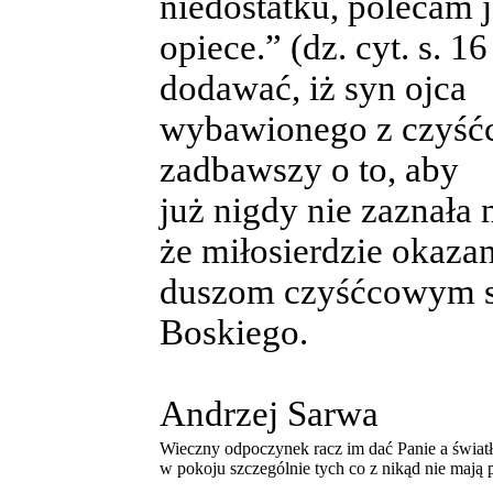
niedostatku, polecam j
opiece.” (dz. cyt. s. 
dodawać, iż syn ojca
wybawionego z czyśćca
zadbawszy o to, aby
już nigdy nie zaznała n
że miłosierdzie okaza
duszom czyśćcowym sp
Boskiego.
Andrzej Sarwa
Wieczny odpoczynek racz im dać Panie a światł
w pokoju szczególnie tych co z nikąd nie maj