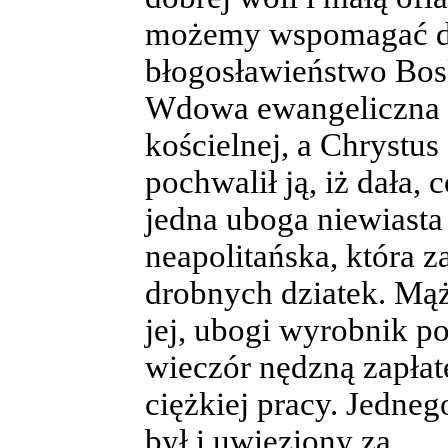
możemy wspomagać dus
błogosławieństwo Bos
Wdowa ewangeliczna z
kościelnej, a Chrystus
pochwalił ją, iż dała,
jedna uboga niewiasta
neapolitańska, która
drobnych dziatek. Mą
jej, ubogi wyrobnik p
wieczór nędzną zapłat
ciężkiej pracy. Jednego
był i uwięziony za