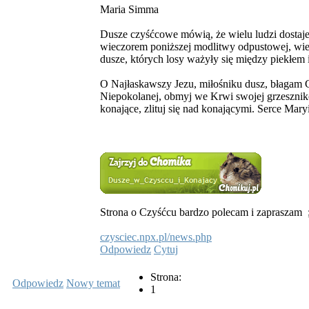
Maria Simma
Dusze czyśćcowe mówią, że wielu ludzi dostaje 
wieczorem poniższej modlitwy odpustowej, wie
dusze, których losy ważyły się między piekłem 
O Najłaskawszy Jezu, miłośniku dusz, błagam C
Niepokolanej, obmyj we Krwi swojej grzeszników
konające, zlituj się nad konającymi. Serce Ma
Strona o Czyśćcu bardzo polecam i zapraszam
czysciec.npx.pl/news.php
Odpowiedz
Cytuj
Strona:
Odpowiedz
Nowy temat
1