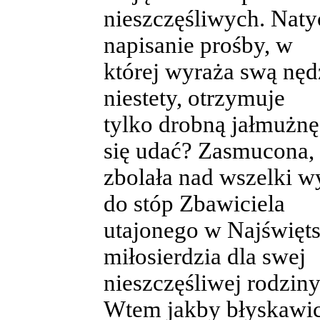
nieszczęśliwych. Natyc
napisanie prośby, w
której wyraża swą nędz
niestety, otrzymuje
tylko drobną jałmużnę
się udać? Zasmucona,
zbolała nad wszelki wy
do stóp Zbawiciela
utajonego w Najświęt
miłosierdzia dla swej
nieszczęśliwej rodziny
Wtem jakby błyskawi