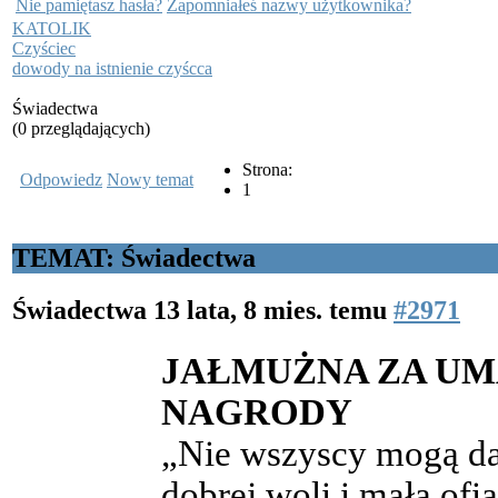
Nie pamiętasz hasła?
Zapomniałeś nazwy użytkownika?
KATOLIK
Czyściec
dowody na istnienie czyścca
Świadectwa
(0 przeglądających)
Strona:
Odpowiedz
Nowy temat
1
TEMAT: Świadectwa
Świadectwa
13 lata, 8 mies. temu
#2971
JAŁMUŻNA ZA UM
NAGRODY
„Nie wszyscy mogą daw
dobrej woli i małą ofia