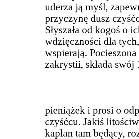
uderza ją myśl, zapewn
przyczynę dusz czyść
Słyszała od kogoś o ich
wdzięczności dla tych,
wspierają. Pocieszona
zakrystii, składa swój
pieniążek i prosi o o
czyśćcu. Jakiś litości
kapłan tam będący, roz