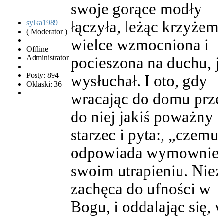
swoje gorące modły
łączyła, leżąc krzyżem
sylka1989
( Moderator )
wielce wzmocniona i
Offline
Administrator
pocieszona na duchu, 
Posty: 894
wysłuchał. I oto, gdy
Oklaski: 36
wracając do domu prze
do niej jakiś poważny
starzec i pyta:, „cze
odpowiada wymownie
swoim utrapieniu. Nie
zachęca do ufności w
Bogu, i oddalając się, 