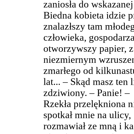
zaniosła do wskazanej
Biedna kobieta idzie p
znalazłszy tam młode
człowieka, gospodarza
otworzywszy papier, z
niezmiernym wzruszen
zmarłego od kilkunast
lat... – Skąd masz ten
zdziwiony. – Panie! –
Rzekła przelękniona n
spotkał mnie na ulicy,
rozmawiał ze mną i kaz