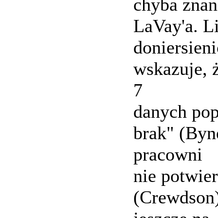
chyba znan
LaVay'a. L
doniersien
wskazuje, 
7
danych pop
brak" (Byn
pracowni
nie potwie
(Crewdson)