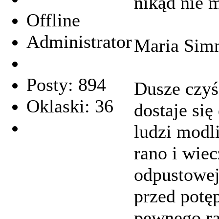
nikąd nie
Offline
Administrator
Maria Sim
Posty: 894
Dusze czyś
Oklaski: 36
dostaje się
ludzi modl
rano i wie
odpustowej
przed potę
pewnego ra