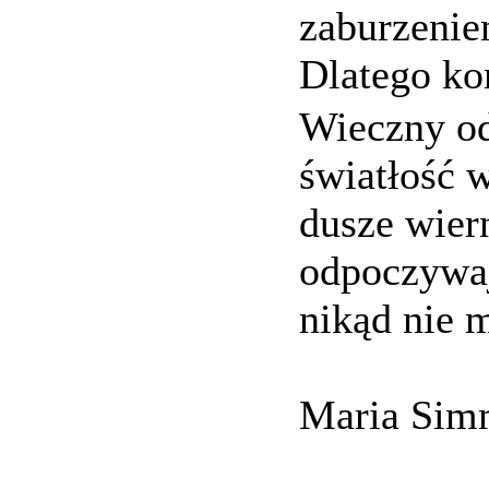
zaburzenie
Dlatego kon
Wieczny od
światłość w
dusze wier
odpoczywaj
nikąd nie
Maria Sim