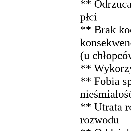
** Odrzuca
płci
** Brak koo
konsekwenc
(u chłopcó
** Wykorzy
** Fobia s
nieśmiałoś
** Utrata 
rozwodu