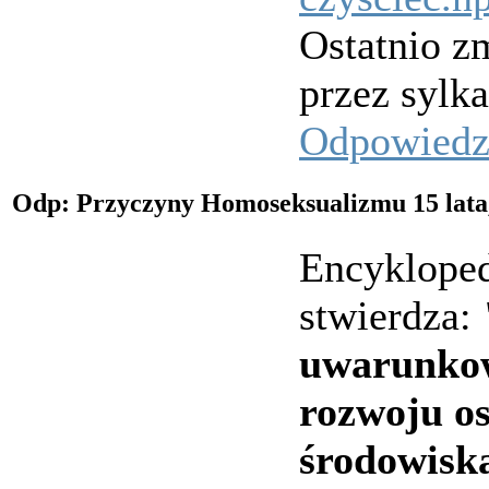
Ostatnio zm
przez sylk
Odpowied
Odp: Przyczyny Homoseksualizmu
15 lat
Encykloped
stwierdza:
uwarunko
rozwoju os
środowisk