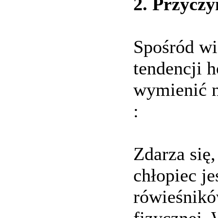
2. Przycz
Spośród wi
tendencji 
wymienić n
:
Zdarza się,
chłopiec j
rówieśnikó
fizycznej.