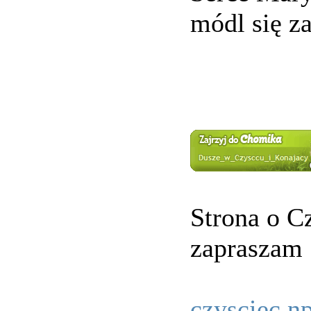
módl się z
Strona o C
zapraszam
czysciec.n