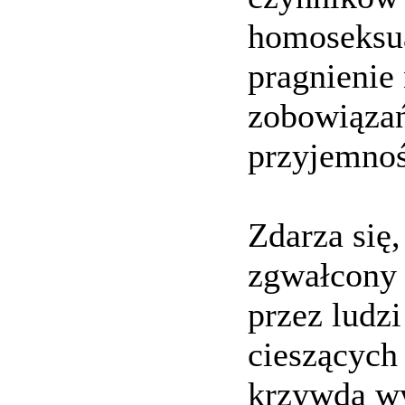
homoseksua
pragnienie
zobowiązań
przyjemnoś
Zdarza się,
zgwałcony 
przez ludzi
cieszących 
krzywda wy