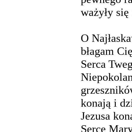
ważyły się
O Najłaska
błagam Cię
Serca Tweg
Niepokolan
grzeszników
konają i dz
Jezusa kona
Serce Mary