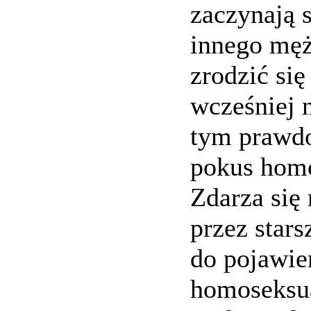
zaczynają 
innego męż
zrodzić si
wcześniej n
tym prawdo
pokus homo
Zdarza się 
przez stars
do pojawie
homoseksu