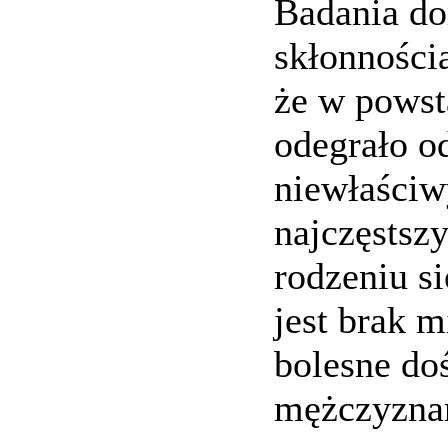
Badania do
skłonności
że w powst
odegrało o
niewłaściw
najczęstszy
rodzeniu s
jest brak m
bolesne do
mężczyzna