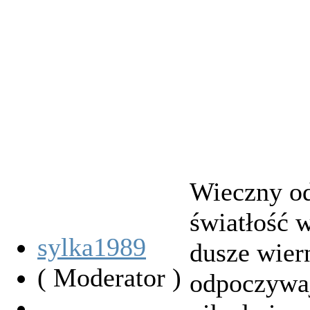
Wieczny od
światłość w
sylka1989
dusze wier
( Moderator )
odpoczywaj