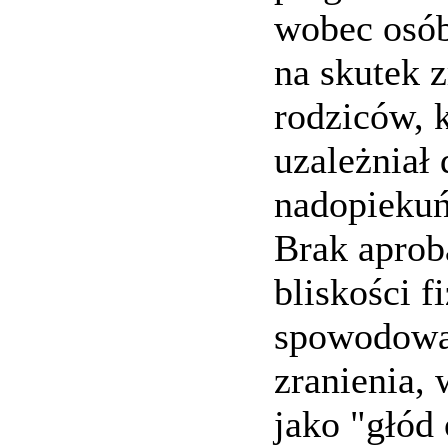
wobec osób 
na skutek 
rodziców, 
uzależniał 
nadopiekuń
Brak aproba
bliskości f
spowodowa
zranienia,
jako "głód