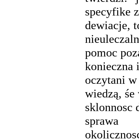
specyfike 
dewiacje, t
nieuleczal
pomoc poz
konieczna 
oczytani w
wiedzą, śe
sklonnosc d
sprawa
okolicznos