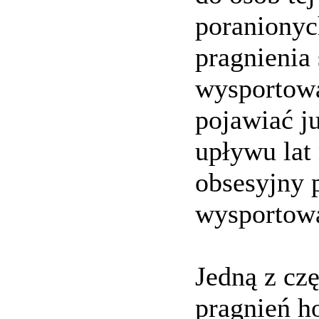
poranionyc
pragnienia
wysportowa
pojawiać ju
upływu lat
obsesyjny 
wysportow
Jedną z czę
pragnień h