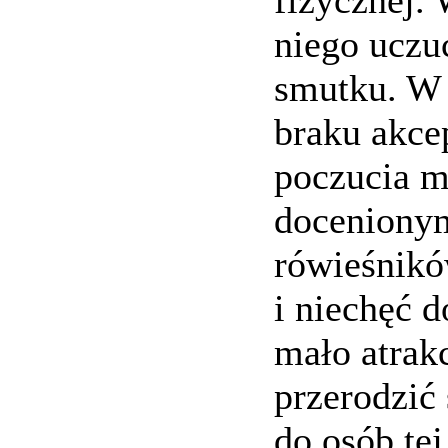
niego uczuc
smutku. W 
braku akcep
poczucia m
doceniony
rówieśnikó
i niechęć d
mało atrak
przerodzić
do osób tej