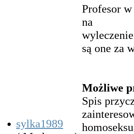
Profesor w 
na
wyleczenie
są one za 
Możliwe p
Spis przyc
zaintereso
sylka1989
homoseksua