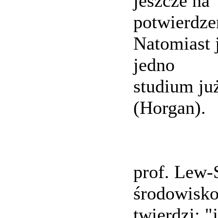
jeszcze na
potwierdze
Natomiast 
jedno
studium ju
(Horgan).
prof. Lew-
środowisko
twierdzi: "