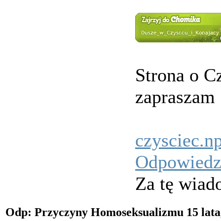
Strona o C
zapraszam
czysciec.n
Odpowied
Za tę wiad
Odp: Przyczyny Homoseksualizmu
15 lat