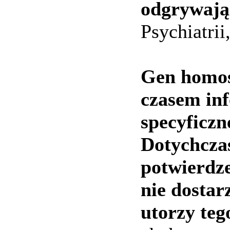
odgrywają 
Psychiatri
Gen homos
czasem in
specyficz
Dotychczas
potwierdz
nie dostar
utorzy teg