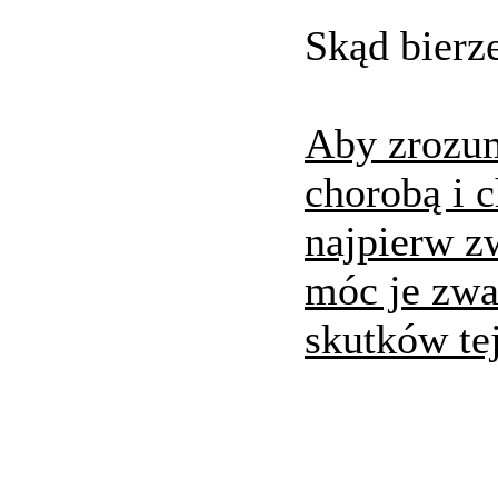
Skąd bierz
Aby zrozum
chorobą i c
najpierw z
móc je zwa
skutków te