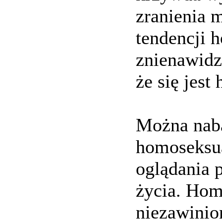
zranienia 
tendencji 
znienawidze
że się jest
Można naba
homoseksua
oglądania p
życia. Hom
niezawini