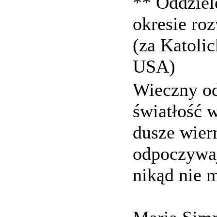
** Oddziel
okresie r
(za Katoli
USA)
Wieczny od
światłość w
dusze wier
odpoczywaj
nikąd nie