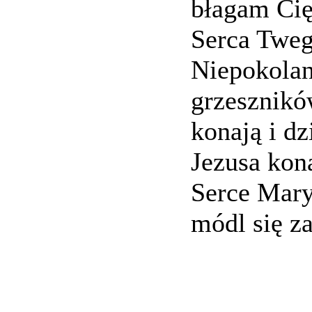
błagam Cię
Serca Tweg
Niepokolan
grzeszników
konają i dz
Jezusa kona
Serce Mary
módl się z