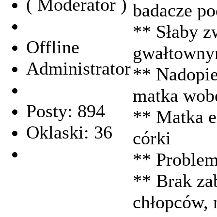
( Moderator )
badacze po
** Słaby z
Offline
gwałtowny
Administrator
** Nadopie
matka wob
Posty: 894
** Matka e
Oklaski: 36
córki
** Problem
** Brak za
chłopców, 