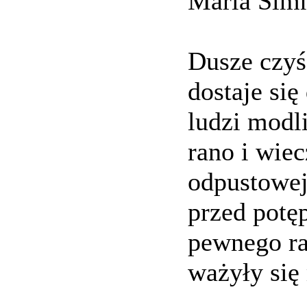
Maria Sim
Dusze czyś
dostaje się
ludzi modl
rano i wie
odpustowej
przed potę
pewnego ra
ważyły się