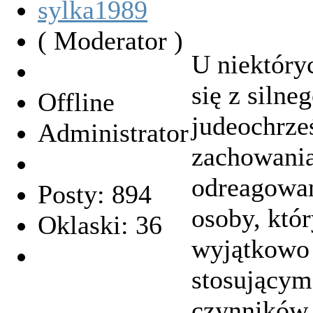
sylka1989
( Moderator )
U niektóry
się z silne
Offline
judeochrze
Administrator
zachowania
odreagowan
Posty: 894
osoby, któ
Oklaski: 36
wyjątkowo
stosującym
czynników 