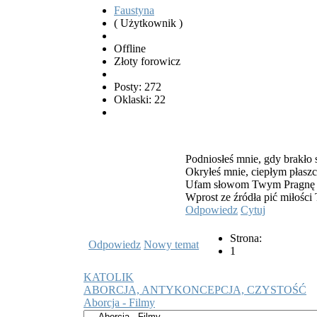
Faustyna
( Użytkownik )
Offline
Złoty forowicz
Posty: 272
Oklaski: 22
Podniosłeś mnie, gdy brakło si
Okryłeś mnie, ciepłym płaszc
Ufam słowom Twym Pragnę 
Wprost ze źródła pić miłości
Odpowiedz
Cytuj
Strona:
Odpowiedz
Nowy temat
1
KATOLIK
ABORCJA, ANTYKONCEPCJA, CZYSTOŚĆ
Aborcja - Filmy