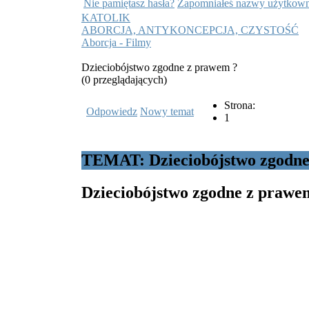
Nie pamiętasz hasła?
Zapomniałeś nazwy użytkown
KATOLIK
ABORCJA, ANTYKONCEPCJA, CZYSTOŚĆ
Aborcja - Filmy
Dzieciobójstwo zgodne z prawem ?
(0 przeglądających)
Strona:
Odpowiedz
Nowy temat
1
TEMAT: Dzieciobójstwo zgodne
Dzieciobójstwo zgodne z prawe