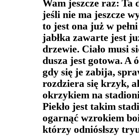
Wam jeszcze raz: Ta d
jeśli nie ma jeszcze 
to jest ona już w pełn
jabłka zawarte jest j
drzewie. Ciało musi s
dusza jest gotowa. A 
gdy się je zabija, spr
rozdziera się krzyk, 
okrzykiem na stadionie
Piekło jest takim sta
ogarnąć wzrokiem bo
którzy odniósłszy try