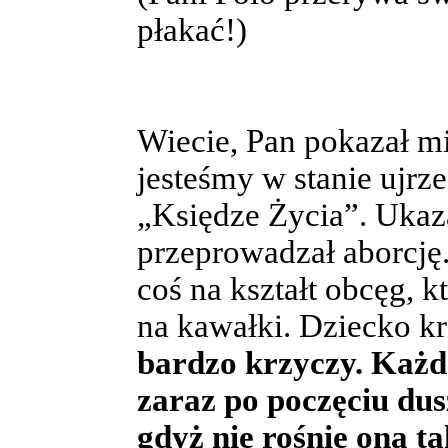
płakać!)
Wiecie, Pan pokazał mi
jesteśmy w stanie ujr
„Księdze Życia”. Ukaza
przeprowadzał aborcję.
coś na kształt obcęg, k
na kawałki. Dziecko krz
bardzo krzyczy. Każd
zaraz po poczęciu dusz
gdyż nie rośnie ona ta