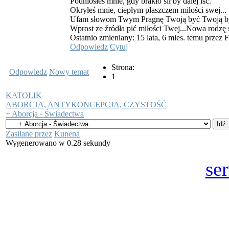
Podniosłeś mnie, gdy brakło sił by dalej iść.
Okryłeś mnie, ciepłym płaszczem miłości swej...
Ufam słowom Twym Pragnę Twoją być Twoją b
Wprost ze źródła pić miłości Twej...Nowa rodzę s
Ostatnio zmieniany: 15 lata, 6 mies. temu przez 
Odpowiedz
Cytuj
Strona:
Odpowiedz
Nowy temat
1
KATOLIK
ABORCJA, ANTYKONCEPCJA, CZYSTOŚĆ
+ Aborcja - Świadectwa
Zasilane przez
Kunena
Wygenerowano w 0.28 sekundy
se