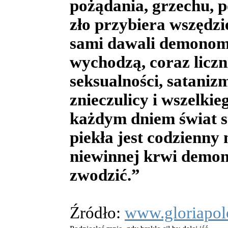
pożądania, grzechu, p
zło przybiera wszędzie
sami dawali demonom d
wychodzą, coraz liczn
seksualności, sataniz
znieczulicy i wszelkie
każdym dniem świat s
piekła jest codzienny
niewinnej krwi demon
zwodzić.”
Źródło:
www.gloriapol