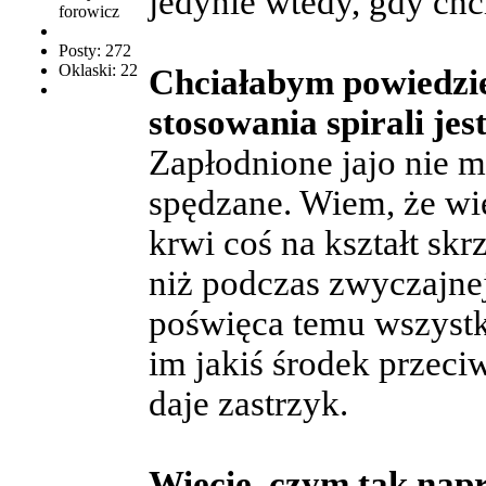
jedynie wtedy, gdy chc
forowicz
Posty: 272
Oklaski: 22
Chciałabym powiedzie
stosowania spirali jes
Zapłodnione jajo nie mo
spędzane. Wiem, że wi
krwi coś na kształt sk
niż podczas zwyczajnej 
poświęca temu wszystk
im jakiś środek przeciw
daje zastrzyk.
Wiecie, czym tak napr