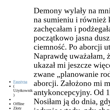
Demony wylały na mni
na sumieniu i również 
zachęcałam i podżegał
początkowo jasna dusza
ciemność. Po aborcji u
Naprawdę uważałam, ż
ukazał mi jeszcze więce
zwane „planowanie rod
aborcji. Założono mi m
Faustyna
(
antykoncepcyjny. Od 1
Użytkownik
)
Nosiłam ją do dnia, gd
Offline
Złoty