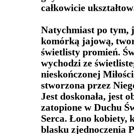
całkowicie ukształtow
Natychmiast po tym, j
komórką jajową, tworz
świetlisty promień. Ś
wychodzi ze świetlist
nieskończonej Miłoś
stworzona przez Niego 
Jest doskonała, jest 
zatopione w Duchu Św
Serca. Łono kobiety, k
blasku zjednoczenia P