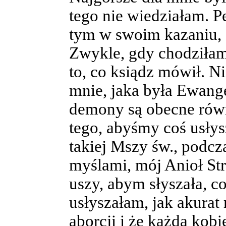
tego nie wiedziałam. 
tym w swoim kazaniu, a
Zwykle, gdy chodziłam
to, co ksiądz mówił. Ni
mnie, jaka była Ewange
demony są obecne równ
tego, abyśmy coś usłysz
takiej Mszy św., podcz
myślami, mój Anioł Str
uszy, abym słyszała, c
usłyszałam, jak akurat 
aborcji i że każda kob