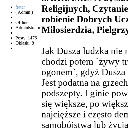
Religijnych, Czytanie
frater
( Admin )
robienie Dobrych Uc
Offline
Miłosierdzia, Pielgrz
Administrator
Posty: 1476
Oklaski: 8
Jak Dusza ludzka nie
chodzi potem `żywy tr
ogonem`, gdyż Dusza 
Jest podatna na grzech
podszepty. I ginie po
się większe, po większ
najcięższe i często d
samobójstwa lub życia