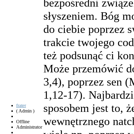
bezpośredni związe
słyszeniem. Bóg m
do ciebie poprzez 
trakcie twojego cod
też podsunąć ci kon
Może przemówić do
3,4), poprzez sen (
1,12-17). Najbardz
sposobem jest to, 
frater
( Admin )
wewnętrznego natch
Offline
Administrator