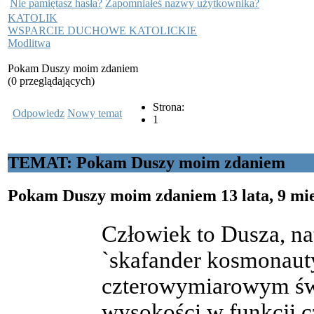
Nie pamiętasz hasła?
Zapomniałeś nazwy użytkownika?
KATOLIK
WSPARCIE DUCHOWE KATOLICKIE
Modlitwa
Pokam Duszy moim zdaniem
(0 przeglądających)
Strona:
Odpowiedz
Nowy temat
1
TEMAT: Pokam Duszy moim zdaniem
Pokam Duszy moim zdaniem
13 lata, 9 m
Człowiek to Dusza, nat
`skafander kosmonauty
czterowymiarowym świ
wysokości w funkcji 