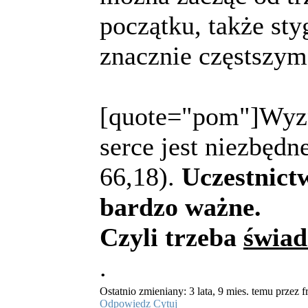
początku, także st
znacznie częstszym 
[quote="pom"]Wyzn
serce jest niezbędn
66,18).
Uczestnict
bardzo ważne.
Czyli trzeba
świa
.
Ostatnio zmieniany: 3 lata, 9 mies. temu przez fr
Odpowiedz
Cytuj