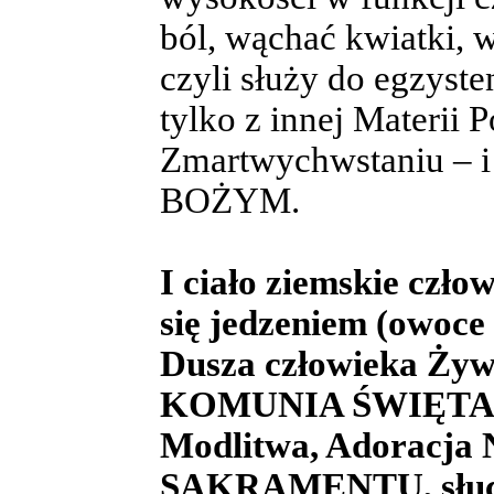
ból, wąchać kwiatki, 
czyli służy do egzysten
tylko z innej Mater
Zmartwychwstaniu – i 
BOŻYM.
I ciało ziemskie czł
się jedzeniem (owoce 
Dusza człowieka Żyw
KOMUNIA ŚWIĘTA, K
Modlitwa, Adorac
SAKRAMENTU, słucha