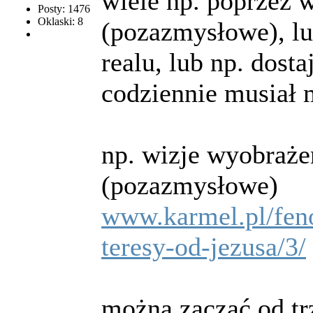
wiele np. poprzez 
Posty: 1476
Oklaski: 8
(pozazmysłowe), lu
realu, lub np. dost
codziennie musiał 
np. wizje wyobraże
(pozazmysłowe)
www.karmel.pl/fen
teresy-od-jezusa/3/
można zacząć od tr