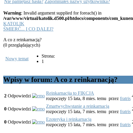
Nie pamiętasz hasła?
Zapomniałeś nazwy użytkownika?
Warning
: Invalid argument supplied for foreach() in
/var/www/virtual/katolik.d500.pl/htdocs/components/com_kunen
KATOLIK
ŚMIERĆ... I CO DALEJ?
A co z reinkarnacją?
(0 przeglądających)
Strona:
Nowy temat
1
Wpisy w forum: A co z reinkarnacją?
Reinkarnacjia to FIKCJA
2
Odpowiedzi
rozpoczęty 15 lata, 8 mies. temu
przez
fratris
Zmartwychwstanie a reinkarnacja
0
Odpowiedzi
rozpoczęty 15 lata, 7 mies. temu
przez
fratris
Ezoteryka i reinkarnacja
0
Odpowiedzi
rozpoczęty 15 lata, 7 mies. temu
przez
fratris