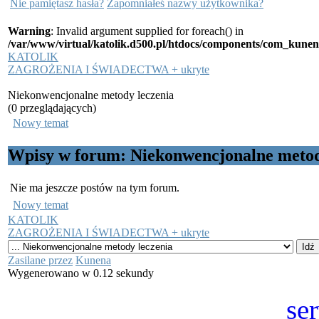
Nie pamiętasz hasła?
Zapomniałeś nazwy użytkownika?
Warning
: Invalid argument supplied for foreach() in
/var/www/virtual/katolik.d500.pl/htdocs/components/com_kunen
KATOLIK
ZAGROŻENIA I ŚWIADECTWA + ukryte
Niekonwencjonalne metody leczenia
(0 przeglądających)
Nowy temat
Wpisy w forum: Niekonwencjonalne metod
Nie ma jeszcze postów na tym forum.
Nowy temat
KATOLIK
ZAGROŻENIA I ŚWIADECTWA + ukryte
Zasilane przez
Kunena
Wygenerowano w 0.12 sekundy
se