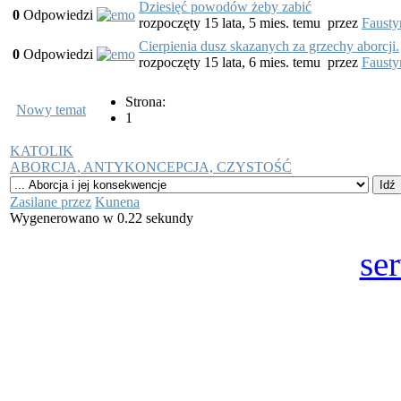
Dziesięć powodów żeby zabić
0
Odpowiedzi
rozpoczęty 15 lata, 5 mies. temu
przez
Fausty
Cierpienia dusz skazanych za grzechy aborcji.
0
Odpowiedzi
rozpoczęty 15 lata, 6 mies. temu
przez
Fausty
Strona:
Nowy temat
1
KATOLIK
ABORCJA, ANTYKONCEPCJA, CZYSTOŚĆ
Zasilane przez
Kunena
Wygenerowano w 0.22 sekundy
se