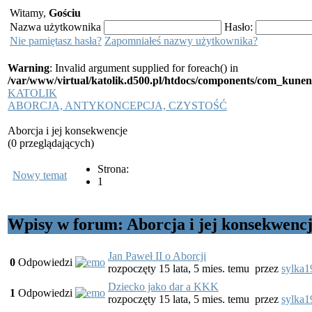
Witamy,
Gościu
Nazwa użytkownika
Hasło:
Nie pamiętasz hasła?
Zapomniałeś nazwy użytkownika?
Warning
: Invalid argument supplied for foreach() in
/var/www/virtual/katolik.d500.pl/htdocs/components/com_kunen
KATOLIK
ABORCJA, ANTYKONCEPCJA, CZYSTOŚĆ
Aborcja i jej konsekwencje
(0 przeglądających)
Strona:
Nowy temat
1
Wpisy w forum: Aborcja i jej konsekwenc
Jan Paweł II o Aborcji
0
Odpowiedzi
rozpoczęty 15 lata, 5 mies. temu
przez
sylka1
Dziecko jako dar a KKK
1
Odpowiedzi
rozpoczęty 15 lata, 5 mies. temu
przez
sylka1