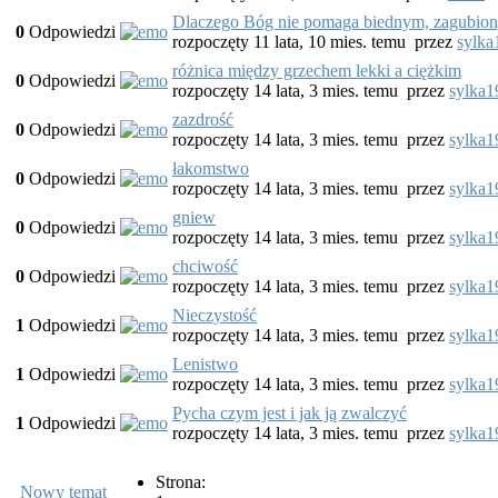
Dlaczego Bóg nie pomaga biednym, zagubio
0
Odpowiedzi
rozpoczęty 11 lata, 10 mies. temu
przez
sylka
różnica między grzechem lekki a ciężkim
0
Odpowiedzi
rozpoczęty 14 lata, 3 mies. temu
przez
sylka1
zazdrość
0
Odpowiedzi
rozpoczęty 14 lata, 3 mies. temu
przez
sylka1
łakomstwo
0
Odpowiedzi
rozpoczęty 14 lata, 3 mies. temu
przez
sylka1
gniew
0
Odpowiedzi
rozpoczęty 14 lata, 3 mies. temu
przez
sylka1
chciwość
0
Odpowiedzi
rozpoczęty 14 lata, 3 mies. temu
przez
sylka1
Nieczystość
1
Odpowiedzi
rozpoczęty 14 lata, 3 mies. temu
przez
sylka1
Lenistwo
1
Odpowiedzi
rozpoczęty 14 lata, 3 mies. temu
przez
sylka1
Pycha czym jest i jak ją zwalczyć
1
Odpowiedzi
rozpoczęty 14 lata, 3 mies. temu
przez
sylka1
Strona:
Nowy temat