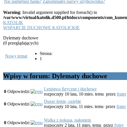
Nie pamiętasz hasła?
Zapomniałeś nazwy użytkownika?
Warning
: Invalid argument supplied for foreach() in
/var/www/virtual/katolik.d500.pl/htdocs/components/com_kunen
KATOLIK
WSPARCIE DUCHOWE KATOLICKIE
Dylematy duchowe
(0 przeglądających)
Strona:
Nowy temat
1
Wpisy w forum: Dylematy duchowe
Lenistwo fizyczne i duchowe
0
Odpowiedzi
rozpoczęty 10 lata, 10 mies. temu
przez
frater
Dusze letnie, oziębłe
0
Odpowiedzi
rozpoczęty 10 lata, 11 mies. temu
przez
frater
Walka z pokusą, nałogiem
0
Odpowiedzi
rozpoczęty 2 lata, 11 mies. temu
przez
frater